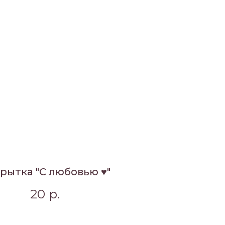
рытка "С любовью ♥"
20
р.